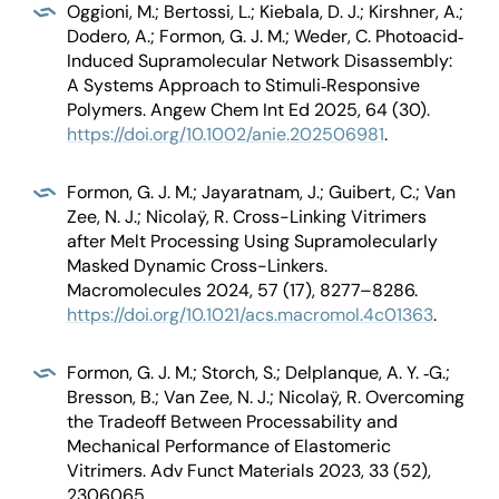
Oggioni, M.; Bertossi, L.; Kiebala, D. J.; Kirshner, A.;
Dodero, A.; Formon, G. J. M.; Weder, C. Photoacid‐
Induced Supramolecular Network Disassembly:
A Systems Approach to Stimuli‐Responsive
Polymers. Angew Chem Int Ed 2025, 64 (30).
https://doi.org/10.1002/anie.202506981
.
Formon, G. J. M.; Jayaratnam, J.; Guibert, C.; Van
Zee, N. J.; Nicolaÿ, R. Cross-Linking Vitrimers
after Melt Processing Using Supramolecularly
Masked Dynamic Cross-Linkers.
Macromolecules 2024, 57 (17), 8277–8286.
https://doi.org/10.1021/acs.macromol.4c01363
.
Formon, G. J. M.; Storch, S.; Delplanque, A. Y. ‐G.;
Bresson, B.; Van Zee, N. J.; Nicolaÿ, R. Overcoming
the Tradeoff Between Processability and
Mechanical Performance of Elastomeric
Vitrimers. Adv Funct Materials 2023, 33 (52),
2306065.