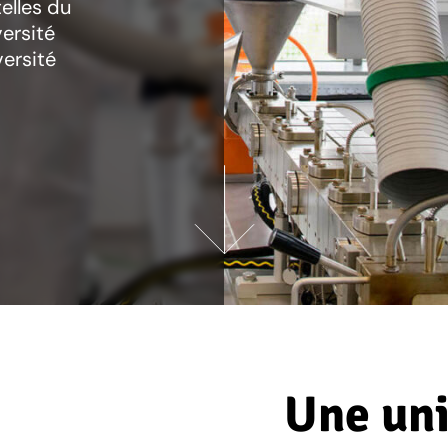
elles du
versité
versité
Une uni