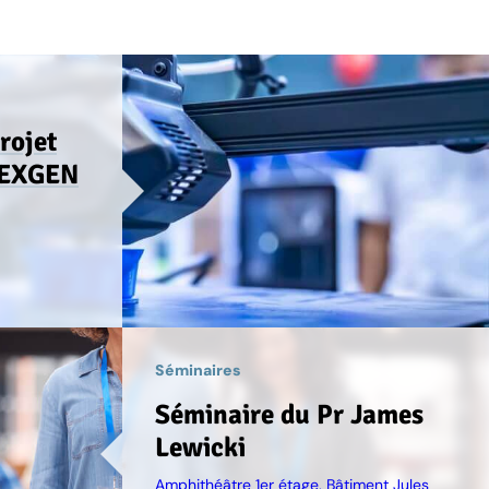
rojet
NEXGEN
Séminaires
Séminaire du Pr James
Lewicki
Amphithéâtre 1er étage, Bâtiment Jules